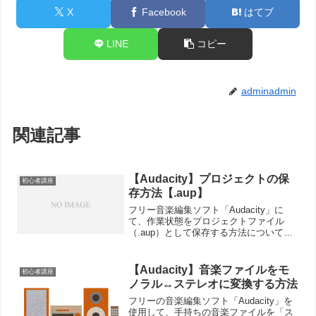
X
Facebook
はてブ
LINE
コピー
adminadmin
関連記事
【Audacity】プロジェクトの保
初心者講座
存方法【.aup】
フリー音楽編集ソフト「Audacity」に
て、作業状態をプロジェクトファイル
（.aup）として保存する方法について紹
介します。 プロジェクトの保存方法主に
2通りの保存方法があります。①プロジェ
クトファイルを保存「ファイル」→「プ
【Audacity】音楽ファイルをモ
初心者講座
ロジェクトフ...
ノラル↔ステレオに変換する方法
フリーの音楽編集ソフト「Audacity」を
使用して、手持ちの音楽ファイルを「ス