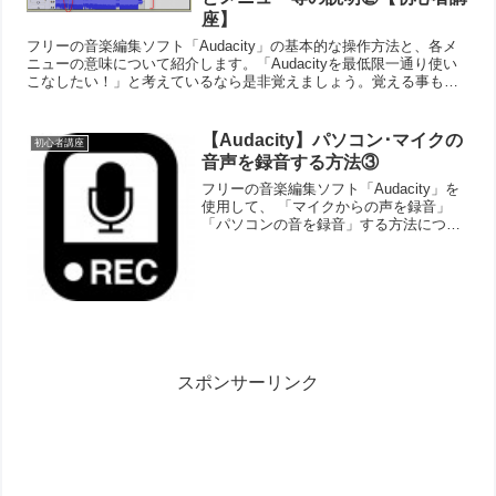
座】
フリーの音楽編集ソフト「Audacity」の基本的な操作方法と、各メ
ニューの意味について紹介します。「Audacityを最低限一通り使い
こなしたい！」と考えているなら是非覚えましょう。覚える事もそ
んなに多くないし、項目自体も簡単なものばかり...
【Audacity】パソコン･マイクの
初心者講座
音声を録音する方法③
フリーの音楽編集ソフト「Audacity」を
使用して、 「マイクからの声を録音」
「パソコンの音を録音」する方法につい
て紹介します。※2つとも操作的には非常
に簡単な為、すぐ理解出来ます。 録音の
音質設定録音する前に、録音の音質の設
定を確認し...
スポンサーリンク