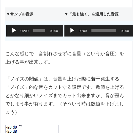
▼サンプル音源
▼「最も強く」を適用した音源
音
音
00:00
00:00
00:00
00:00
声
声
プ
プ
レ
レ
ー
ー
こんな感じで、音割れさせずに音量（というか音圧）を
ヤ
ヤ
ー
ー
上げる事が出来ます。
「ノイズの閾値」は、音量を上げた際に若干発生する
「ノイズ」的な音をカットする設定です。数値を上げる
とかなり細かいノイズまでカット出来ますが、音が歪ん
でしまう事が有ります。（そういう時は数値を下げまし
ょう）