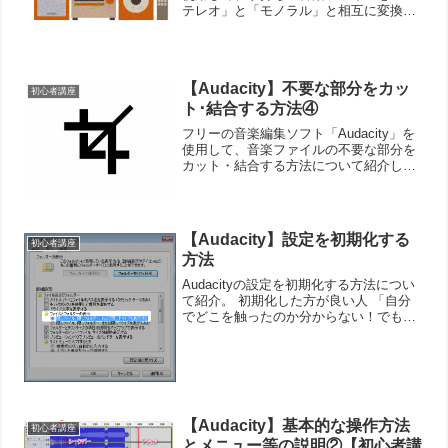
テレオ」と「モノラル」と相互に変換す
る方法について紹介します。「変換する
方法」と言い方は仰々しいですが、やり
方は超簡単です。 モノラルとステレオの
違いについてま...
【Audacity】不要な部分をカッ
初心者講座
ト･結合する方法④
フリーの音楽編集ソフト「Audacity」を
使用して、音楽ファイルの不要な部分を
カット・結合する方法について紹介しま
す。基本的に「選択範囲を指定して
Deleteキーとかで削除するだけ」です。
カット・結合する手順１．選択範囲の指
定まず、選択...
【Audacity】設定を初期化する
初心者講座
方法
Audacityの設定を初期化する方法につい
て紹介。 初期化した方が良い人 「自分
でどこを触ったのか分からない！でも思
ったように動作してくれなくなった！
（録音できない等）」 「ツールバーがぐ
ちゃぐちゃになって初期状態に戻した
い！」みたいな人...
【Audacity】基本的な操作方法
初心者講座
とメニュー等の説明②【初心者講