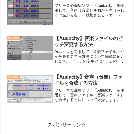
フリー音楽編集ソフト「Audacity」を使
用して、音声（音楽）を右から左（もし
くは左から右）へ移動させる（オートパ
ン的なこと）方法について紹介します。
オートパンとは？例えば、スポーツカー
が左から右へ急速度で通過して行った時
などに聴こえる...
【Audacity】音楽ファイルのピ
応用講座
ッチ変更する方法
Audacityを使用して、音楽ファイルのピ
ッチを変更する方法について簡単に紹介
します。 ピッチの変更とは？このページ
で言う”ピッチ”は、「音の高さ」の事を
指します。サンプルとして以下の3種類の
音源を用意しました。▲サンプル音声
【Audacity】音声（音楽）ファ
応用講座
（CeVIO...
イルを合成する方法
フリー音楽編集ソフト「Audacity」を使
用して、音声ファイル（音楽ファイル）
を合成する方法について紹介します。例
えば、 音楽ファイルA、Bを合成して1つ
の音楽ファイルとしたい！ 音楽ファイル
A、B、Cを合成して1つの音楽ファイル
としたい...
スポンサーリンク