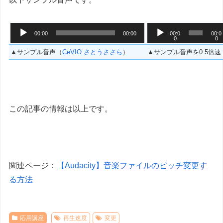
音
音
00:00
00:00
00:0
00:0
0
0
声
声
プ
プ
▲サンプル音声（
CeVIO さとうささら
）
▲サンプル音声を0.5倍速
レ
レ
ー
ー
ヤ
ヤ
ー
ー
この記事の情報は以上です。
関連ページ：
【Audacity】音楽ファイルのピッチ変更す
る方法
応用講座
再生速度
変更