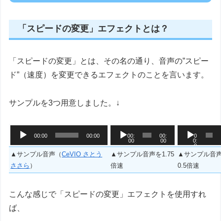
「スピードの変更」エフェクトとは？
「スピードの変更」とは、その名の通り、音声の”スピー
ド”（速度）を変更できるエフェクトのことを言います。
サンプルを3つ用意しました。↓
音
音
音
00:00
00:00
00:
00:
0
00
00
0:
声
声
声
0
0
プ
プ
プ
▲サンプル音声（
CeVIO さとう
▲サンプル音声を1.75
▲サンプル音
レ
レ
レ
ささら
）
倍速
0.5倍速
ー
ー
ー
ヤ
ヤ
ヤ
こんな感じで「スピードの変更」エフェクトを使用すれ
ー
ー
ー
ば、