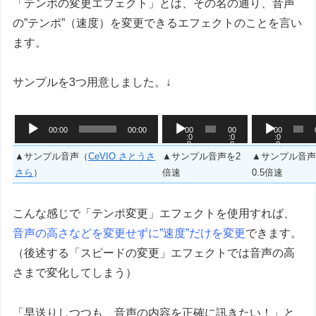
「テンポの変更エフェクト」とは、その名の通り、音声
の”テンポ”（速度）を変更できるエフェクトのことを言い
ます。
サンプルを3つ用意しました。↓
音
音
音
00:00
00:00
00
00
00
:0
:0
:0
声
声
声
0
0
0
プ
プ
プ
▲サンプル音声（
CeVIO さとうさ
▲サンプル音声を2
▲サンプル音
レ
レ
レ
さら
）
倍速
0.5倍速
ー
ー
ー
ヤ
ヤ
ヤ
こんな感じで「テンポ変更」エフェクトを使用すれば、
ー
ー
ー
音声の高さなどを変更せずに”速度”だけを変更
できます。
（後述する「スピードの変更」エフェクトでは音声の高
さまで変化してしまう）
「早送りしつつも、音声の内容を正確に訊きたい！」と