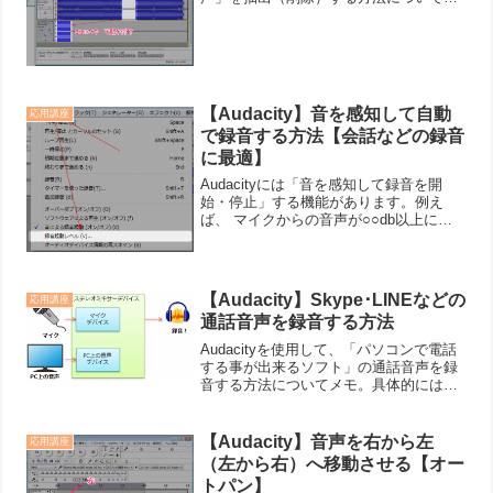
介します。 注意 Audacityには”ボーカル
抽出”なる機能はない だからそれっぽい
機能で代用するしかない この記事の方
法...
【Audacity】音を感知して自動
応用講座
で録音する方法【会話などの録音
に最適】
Audacityには「音を感知して録音を開
始・停止」する機能があります。例え
ば、 マイクからの音声が○○db以上にな
ったら録音を開始する マイクからの音声
が○○db以下になったら録音を停止するみ
たいな事が出来るようになります。つま
り、この機...
【Audacity】Skype･LINEなどの
応用講座
通話音声を録音する方法
Audacityを使用して、「パソコンで電話
する事が出来るソフト」の通話音声を録
音する方法についてメモ。具体的には、
Skype LINE チャットワーク カカオトー
ク Viber ･･etcなどの電話ソフトで、「自
分の声」と「相手の声」を...
【Audacity】音声を右から左
応用講座
（左から右）へ移動させる【オー
トパン】