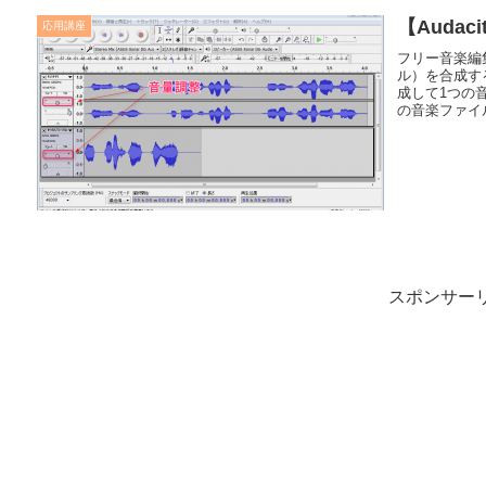
【Auda
応用講座
フリー音楽編集
ル）を合成す
成して1つの
の音楽ファイル
スポンサー