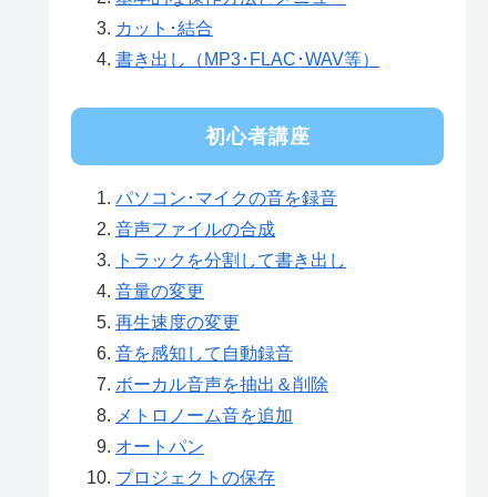
カット･結合
書き出し（MP3･FLAC･WAV等）
初心者講座
パソコン･マイクの音を録音
音声ファイルの合成
トラックを分割して書き出し
音量の変更
再生速度の変更
音を感知して自動録音
ボーカル音声を抽出＆削除
メトロノーム音を追加
オートパン
プロジェクトの保存